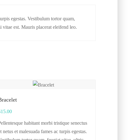
turpis egestas. Vestibulum tortor quam,
 vitae est. Mauris placerat eleifend leo.
Bracelet
$
15.00
ellentesque habitant morbi tristique senectus
t netus et malesuada fames ac turpis egestas.
estibulum tortor quam, feugiat vitae, ultricies