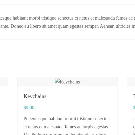
tesque habitant morbi tristique senectus et netus et malesuada fames ac 
t, ante. Donec eu libero sit amet quam egestas semper. Aenean ultricies mi
Keychains
$
9.00
Pellentesque habitant morbi tristique senectus
P
et netus et malesuada fames ac turpis egestas.
e
s
Vestibulum tortor quam, feugiat vitae, ultricies
V